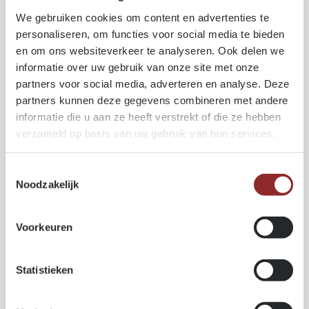
randen
We gebruiken cookies om content en advertenties te
Groot formaat
personaliseren, om functies voor social media te bieden
Bestaat volledig uit natuurlijke, niet-giftige materialen
en om ons websiteverkeer te analyseren. Ook delen we
informatie over uw gebruik van onze site met onze
partners voor social media, adverteren en analyse. Deze
TOEPASSINGEN
partners kunnen deze gegevens combineren met andere
Deze drielaagse panelen lenen zich tot een brede
informatie die u aan ze heeft verstrekt of die ze hebben
waaier van toepassingen, en dit zowel binnen als
verzameld op basis van uw gebruik van hun services.
buiten:
Bouwplaten
Toestemmingsselectie
Vloerplaten
Noodzakelijk
Plafondstructuren (ondersteuning van hellende of
overhangende daken)
Voorkeuren
Gevelbekleding
Trappen
Muren
Statistieken
Kozijnen en deuren
Rolluikens