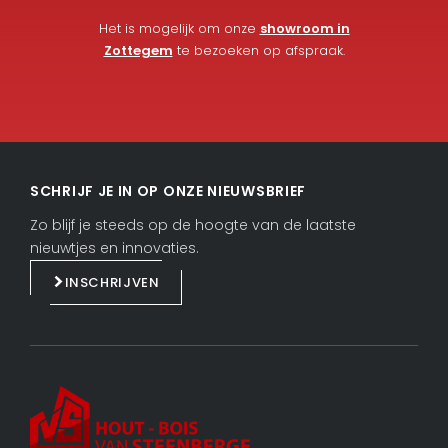
Het is mogelijk om onze
showroom in
Zottegem
te bezoeken op afspraak.
L
F
i
a
SCHRIJF JE IN OP ONZE NIEUWSBRIEF
n
c
k
e
Zo blijf je steeds op de hoogte van de laatste
e
b
nieuwtjes en innovaties.
d
o
INSCHRIJVEN
i
o
n
k