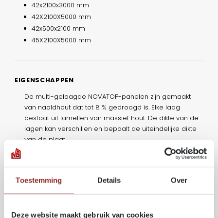
42x2100x3000 mm
42X2100X5000 mm
42x500x2100 mm
45X2100X5000 mm
EIGENSCHAPPEN
De multi-gelaagde NOVATOP-panelen zijn gemaakt
van naaldhout dat tot 8 % gedroogd is. Elke laag
bestaat uit lamellen van massief hout. De dikte van de
lagen kan verschillen en bepaalt de uiteindelijke dikte
van de plaat.
NOVATOP-constructieplaten bieden tal van voordelen:
Maatvast
Toestemming
Details
Over
Hoge buigsterkte
Eenvoudig in gebruik en montage
Uitstekende bewerkbaarheid van oppervlakken en
Deze website maakt gebruik van cookies