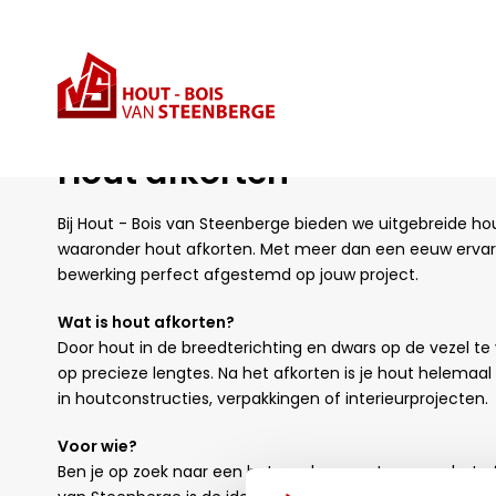
Aanbod
Houtbewerkingen
Hout afkorten
Hout afkorten
Bij Hout - Bois van Steenberge bieden we uitgebreide h
waaronder hout afkorten. Met meer dan een eeuw ervarin
bewerking perfect afgestemd op jouw project.
Wat is hout afkorten?
Door hout in de breedterichting en dwars op de vezel t
op precieze lengtes. Na het afkorten is je hout helemaal
in houtconstructies, verpakkingen of interieurprojecten.
Voor wie?
Ben je op zoek naar een betrouwbare partner voor het a