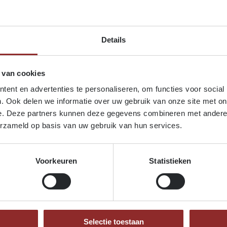
Details
 van cookies
ent en advertenties te personaliseren, om functies voor social
. Ook delen we informatie over uw gebruik van onze site met on
e. Deze partners kunnen deze gegevens combineren met andere i
erzameld op basis van uw gebruik van hun services.
Je kan ons mailen op
info@vansteenberge.be
. Wij
Voorkeuren
Statistieken
doen ons best om binnen de 2 werkdagen te
antwoorden.
Selectie toestaan