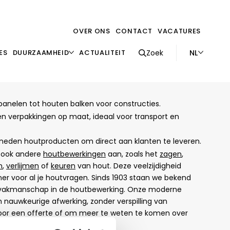
OVER ONS
CONTACT
VACATURES
NL
ES
DUURZAAMHEID
ACTUALITEIT
Zoek
anelen tot houten balken voor constructies.
en verpakkingen op maat, ideaal voor transport en
sneden houtproducten om direct aan klanten te leveren.
j ook andere
houtbewerkingen
aan, zoals het
zagen
,
n
,
verlijmen
of
keuren
van hout. Deze veelzijdigheid
r voor al je houtvragen. Sinds 1903 staan we bekend
vakmanschap in de houtbewerking. Onze moderne
auwkeurige afwerking, zonder verspilling van
oor een offerte of om meer te weten te komen over