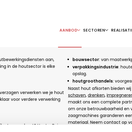
AANBOD
SECTOREN
REALISATI
outbewerkingsdiensten aan,
bouwsector
: van maatwerkp
g in de houtsector is elke
verpakkingsindustrie
: hout
opslag.
houtgroothandels
: voorge
Naast hout afkorten bieden wi
e verzagen verwerken we je hout
schaven
,
drenken
,
impregnere
 klaar voor verdere verwerking
maakt ons een complete partne
om onze betrouwbaarheid en 
zaagmachines garanderen een n
materiaal. Neem contact op v
fkorten van hout? Hout – Bois
onze diensten.