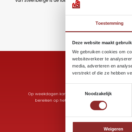
van Steenberge is de ideale partner voor professionals:
Toestemming
Deze website maakt gebruik
We gebruiken cookies om cont
websiteverkeer te analyseren
media, adverteren en analys
verstrekt of die ze hebben v
Toestemmingsselectie
Op weekdagen kan je ons tijdens de kantooruren
Noodzakelijk
bereiken op het nummer
+32 9 360 00 24
.
Weigeren