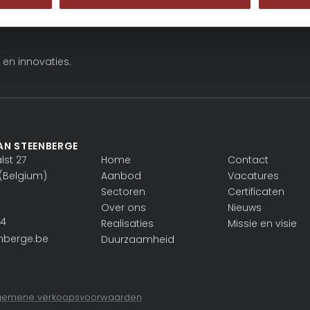
 en innovaties.
AN STEENBERGE
st 27
Home
Contact
(Belgium)
Aanbod
Vacatures
Sectoren
Certificaten
Over ons
Nieuws
24
Realisaties
Missie en visie
nberge.be
Duurzaamheid
gemene verkoopsvoorwaarden