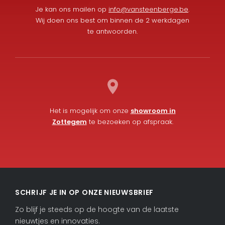
Je kan ons mailen op
info@vansteenberge.be
.
Wij doen ons best om binnen de 2 werkdagen
te antwoorden.
Het is mogelijk om onze
showroom in
Zottegem
te bezoeken op afspraak.
L
F
i
a
SCHRIJF JE IN OP ONZE NIEUWSBRIEF
n
c
k
e
Zo blijf je steeds op de hoogte van de laatste
e
b
nieuwtjes en innovaties.