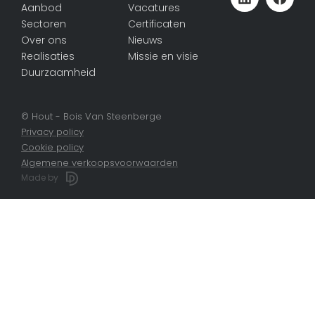
Aanbod
Vacatures
Sectoren
Certificaten
Over ons
Nieuws
Realisaties
Missie en visie
Duurzaamheid
© Hout - Bois Van Steenberge
Privacy policy
Cookie policy
Algemene verkoopsvoorwaarden
Made by