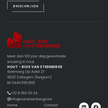
d
o
INSCHRIJVEN
i
o
n
k
Meer dan 100 jaar diepgewortelde
ervaring in hout.
HOUT - BOIS VAN STEENBERGE
Steenweg Op Aalst 27
9620 Zottegem (Belgium)
BE 0440.690.893
+32 9 360 00 24
info@vansteenberge.be
Home
Contact