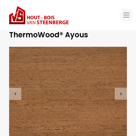
Aanbod
ThermoWood® Ayous
Gemodificeerd hout
ThermoWood® Ayous