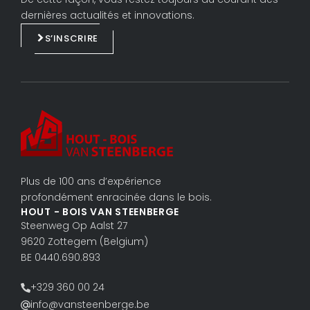
e
b
dernières actualités et innovations.
d
o
S’INSCRIRE
i
o
n
k
Plus de 100 ans d’expérience
profondément enracinée dans le bois.
HOUT - BOIS VAN STEENBERGE
Steenweg Op Aalst 27
9620 Zottegem (Belgium)
BE 0440.690.893
+329 360 00 24
info@vansteenberge.be