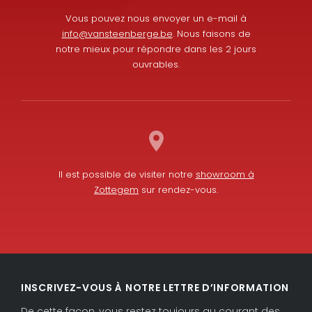
Vous pouvez nous envoyer un e-mail à
info@vansteenberge.be
. Nous faisons de
notre mieux pour répondre dans les 2 jours
ouvrables.
Il est possible de visiter notre
showroom à
Zottegem
sur rendez-vous.
L
F
i
a
INSCRIVEZ-VOUS À NOTRE LETTRE D’INFORMATION
n
c
k
e
De cette façon, vous restez toujours au courant des