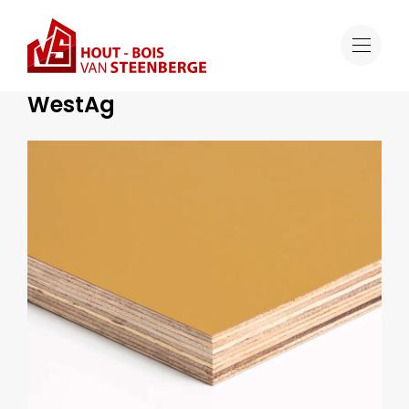
Offre
WestAg
Solutions spécifiques de coffrage
WestAg