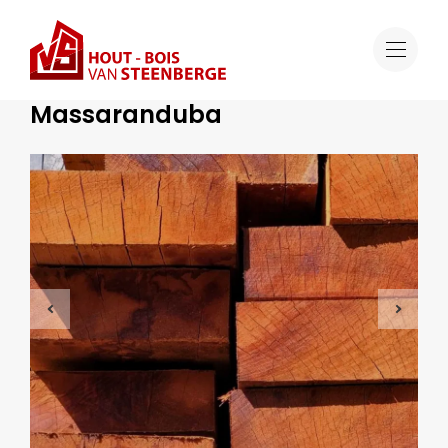
Offre
Massaranduba
Bois dur tropical
Massaranduba