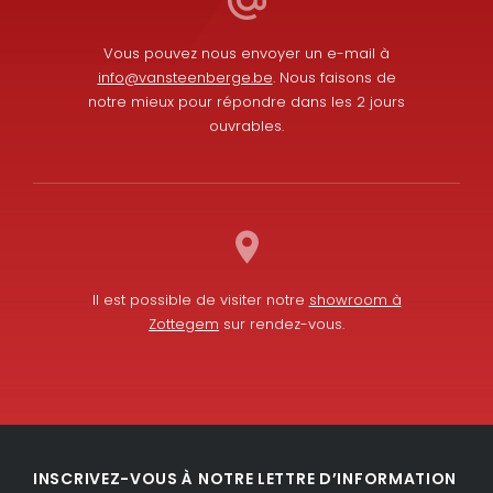
Vous pouvez nous envoyer un e-mail à
info@vansteenberge.be
. Nous faisons de
notre mieux pour répondre dans les 2 jours
ouvrables.
Il est possible de visiter notre
showroom à
Zottegem
sur rendez-vous.
L
F
i
a
INSCRIVEZ-VOUS À NOTRE LETTRE D’INFORMATION
n
c