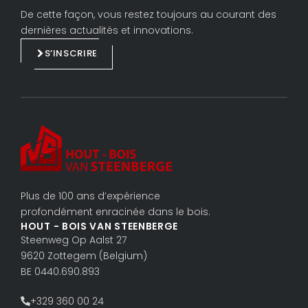
k
e
De cette façon, vous restez toujours au courant des
e
b
dernières actualités et innovations.
d
o
S’INSCRIRE
i
o
n
k
Plus de 100 ans d’expérience
profondément enracinée dans le bois.
HOUT - BOIS VAN STEENBERGE
Steenweg Op Aalst 27
9620 Zottegem (Belgium)
BE 0440.690.893
+329 360 00 24