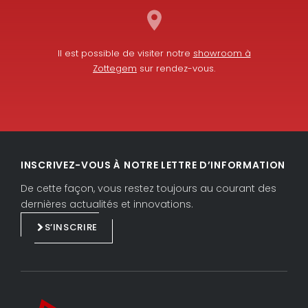
Il est possible de visiter notre
showroom à
Zottegem
sur rendez-vous.
L
F
i
a
INSCRIVEZ-VOUS À NOTRE LETTRE D’INFORMATION
n
c
k
e
De cette façon, vous restez toujours au courant des
e
b
dernières actualités et innovations.
d
o
S’INSCRIRE
i
o
n
k