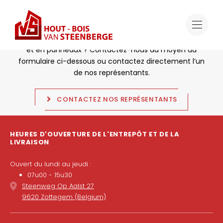
Souhaitez-vous collaborer ?
Vous recherchez un partenaire solide en bois résineux
et en panneaux ? Contactez-nous au moyen du
formulaire ci-dessous ou contactez directement l’un
de nos représentants.
CONTACTEZ NOS REPRÉSENTANTS
HEURES D'OUVERTURE DE L'ENTREPÔT ET DE LA
LIVRAISON
Ouvert du lundi au jeudi :
07u00 - 15u30
Steenweg Op Aalst 27
9620 Zottegem (Belgium)