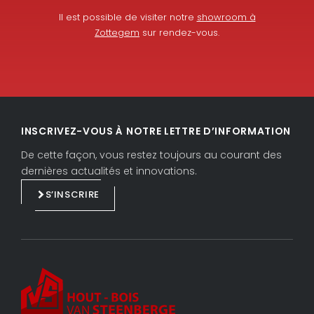
Il est possible de visiter notre
showroom à
Zottegem
sur rendez-vous.
L
F
i
a
INSCRIVEZ-VOUS À NOTRE LETTRE D’INFORMATION
n
c
k
e
De cette façon, vous restez toujours au courant des
e
b
dernières actualités et innovations.
d
o
S’INSCRIRE
i
o
n
k